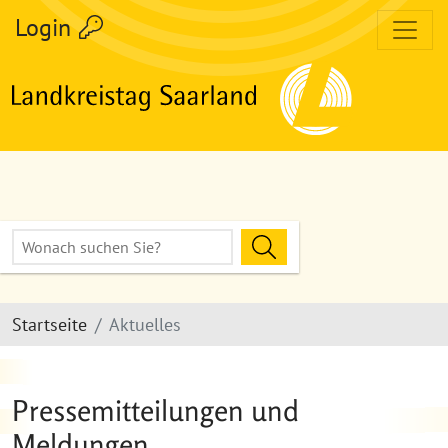
zum Inhalt
Login
Volltextsuche
Hier Suchbegriff eingeben
Suche Starten
Startseite
Aktuelles
Pressemitteilungen und
Meldungen