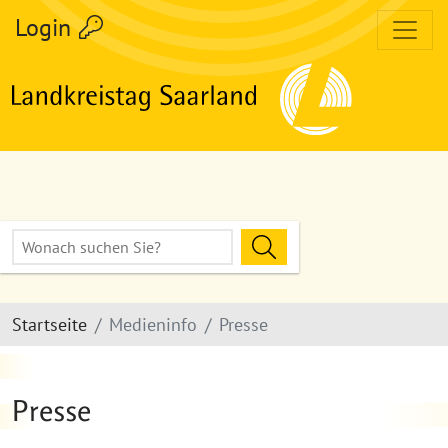
zum Inhalt
Login
Volltextsuche
Hier Suchbegriff eingeben
Suche Starten
Startseite
Medieninfo
Presse
Presse