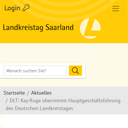
zum Inhalt
Login
Volltextsuche
Hier Suchbegriff eingeben
Suche Starten
Startseite
Aktuelles
DLT: Kay Ruge übernimmt Hauptgeschäftsführung
des Deutschen Landkreistages