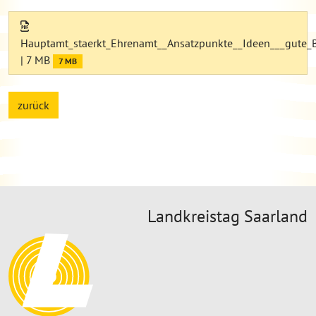
Hauptamt_staerkt_Ehrenamt__Ansatzpunkte__Ideen___gute_Be
| 7 MB
7 MB
zurück
Landkreistag Saarland