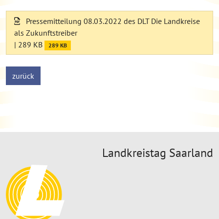
Pressemitteilung 08.03.2022 des DLT Die Landkreise
als Zukunftstreiber
| 289 KB
289 KB
zurück
Landkreistag Saarland