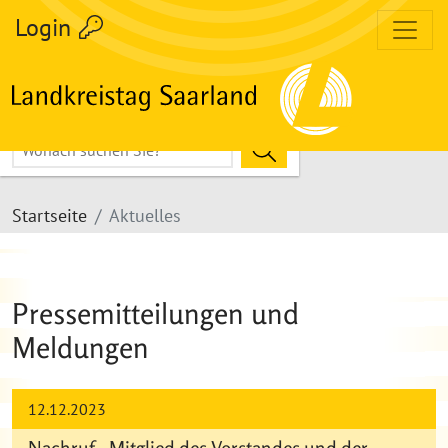
Login
Hier Suchbegriff eingeben
Suche Starten
zum Inhalt
Volltextsuche
Startseite
Aktuelles
Pressemitteilungen und
Meldungen
12.12.2023